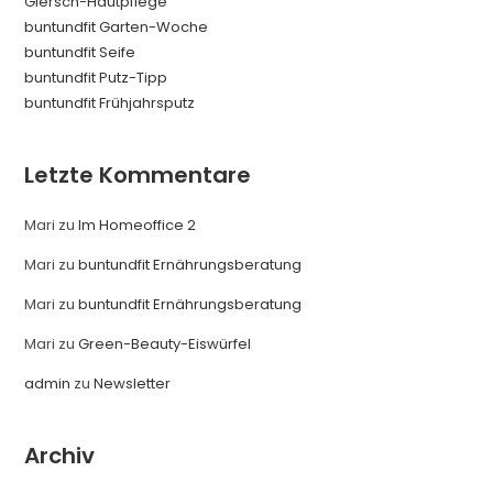
Giersch-Hautpflege
0
buntundfit Garten-Woche
v
buntundfit Seife
o
buntundfit Putz-Tipp
n
buntundfit Frühjahrsputz
5
Letzte Kommentare
Mari
zu
Im Homeoffice 2
Mari
zu
buntundfit Ernährungsberatung
Mari
zu
buntundfit Ernährungsberatung
Mari
zu
Green-Beauty-Eiswürfel
admin
zu
Newsletter
Archiv