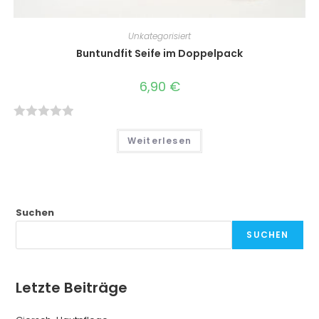
Unkategorisiert
Buntundfit Seife im Doppelpack
6,90
€
B
Weiterlesen
e
w
e
r
Suchen
t
e
SUCHEN
t
m
Letzte Beiträge
i
t