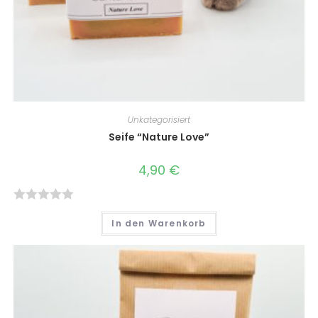
Unkategorisiert
Seife “Nature Love”
4,90
€
B
In den Warenkorb
e
w
e
r
t
e