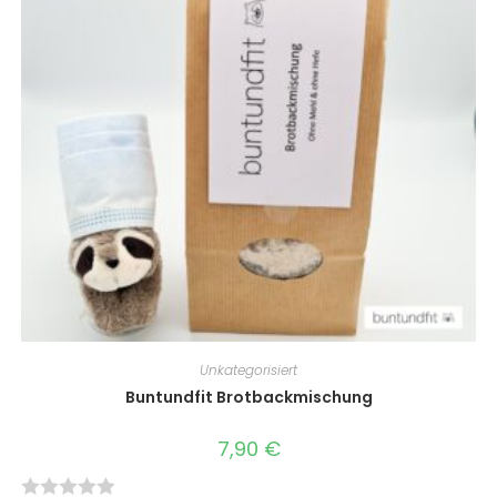
t
m
i
t
0
v
o
n
5
Unkategorisiert
Buntundfit Brotbackmischung
7,90
€