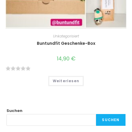
Unkategorisiert
Buntundfit Geschenke-Box
14,90
€
B
Weiterlesen
e
w
e
r
Suchen
t
e
SUCHEN
t