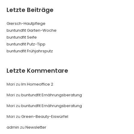
m
Letzte Beiträge
i
t
Giersch-Hautpflege
0
buntundfit Garten-Woche
v
buntundfit Seife
o
buntundfit Putz-Tipp
n
buntundfit Frühjahrsputz
5
Letzte Kommentare
Mari
zu
Im Homeoffice 2
Mari
zu
buntundfit Ernährungsberatung
Mari
zu
buntundfit Ernährungsberatung
Mari
zu
Green-Beauty-Eiswürfel
admin
zu
Newsletter