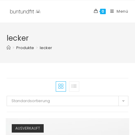
Menü
0
lecker
>
Produkte
>
lecker
Standardsortierung
AUSVERKAUFT