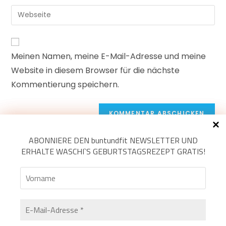
Meinen Namen, meine E-Mail-Adresse und meine
Website in diesem Browser für die nächste
Kommentierung speichern.
ABONNIERE
ABONNIERE
DEN buntundfit
DEN buntundfit
NEWSLETTER UND
NEWSLETTER UND
ERHALTE WASCHI`S GEBURTSTAGSREZEPT GRATIS!
ERHALTE WASCHI`S GEBURTSTAGSREZEPT GRATIS!
Vorname
Vorname
E-
E-
Mail-
Mail-
Adresse
Adresse